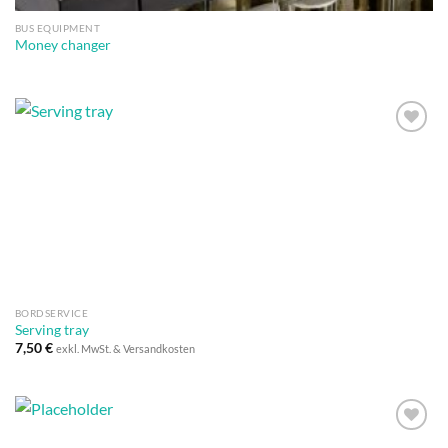
BUS EQUIPMENT
Money changer
Auf die
Wunschliste
BORDSERVICE
Serving tray
7,50
€
exkl. MwSt. & Versandkosten
Auf die