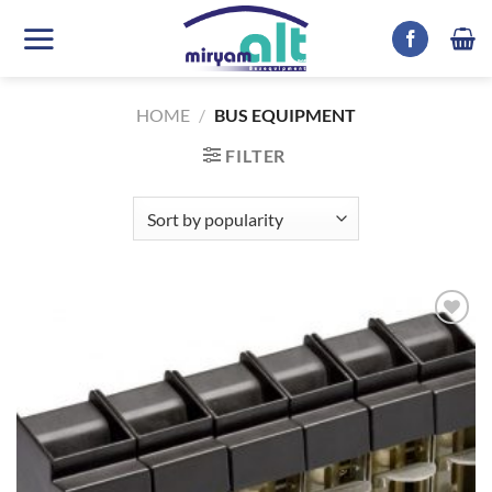
Skip
to
content
HOME
/
BUS EQUIPMENT
FILTER
Auf die
Wunschliste