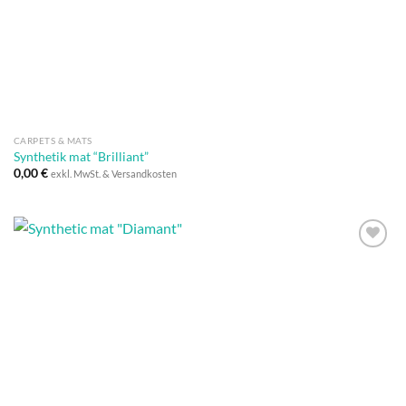
Wunschliste
CARPETS & MATS
Synthetik mat “Brilliant”
0,00
€
exkl. MwSt. & Versandkosten
Auf die
Wunschliste