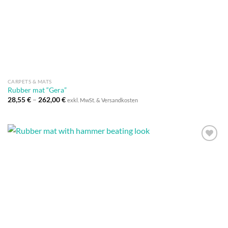
Wunschliste
CARPETS & MATS
Rubber mat “Gera”
28,55
€
–
262,00
€
exkl. MwSt. & Versandkosten
Auf die
Wunschliste