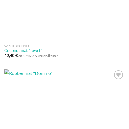
Wunschliste
CARPETS & MATS
Coconut mat “Juwel”
42,40
€
exkl. MwSt. & Versandkosten
Auf die
Wunschliste