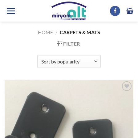
Skip
to
content
HOME
/
CARPETS & MATS
FILTER
Auf die
Wunschliste