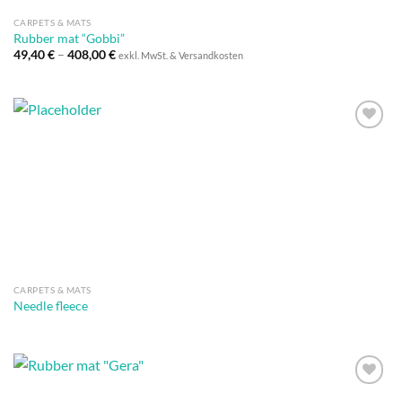
CARPETS & MATS
Rubber mat “Gobbi”
49,40
€
–
408,00
€
exkl. MwSt. & Versandkosten
Auf die
Wunschliste
CARPETS & MATS
Needle fleece
Auf die