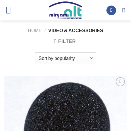
Skip
to
content
HOME
/
VIDEO & ACCESSORIES
FILTER
Auf die
Wunschliste