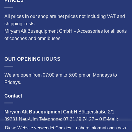
PRICES
All prices in our shop are net prices not including VAT and
shipping costs
Miryam Alt Busequipment GmbH – Accessories for all sorts
of coaches and omnibuses.
OUR OPENING HOURS
We are open from 07:00 am to 5:00 pm on Mondays to
Fridays.
Contact
Miryam Alt Busequipment GmbH
Böttgerstraße 2/1
89231 Neu-Ulm Telephone: 07 31 / 9 74 27 – 0 E-Mail:
info@miryam-alt.com
Diese Website verwendet Cookies – nähere Informationen dazu