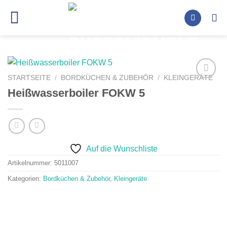
Zum
Inhalt
springen
STARTSEITE
/
BORDKÜCHEN & ZUBEHÖR
/
KLEINGERÄTE
Auf die
Heißwasserboiler FOKW 5
Wunschliste
Auf die Wunschliste
Artikelnummer:
5011007
Kategorien:
Bordküchen & Zubehör
,
Kleingeräte