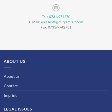
Tel.:
0731/974270
E-Mail:
elke.lentz@miryam-alt.com
Fax: 0731/9742731
ABOUT US
About us
Contact
Imprint
LEGAL ISSUES