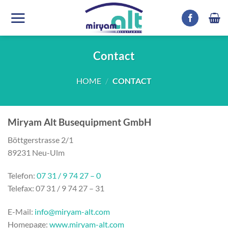
Skip
to
content
Contact
HOME
/
CONTACT
Miryam Alt Busequipment GmbH
Böttgerstrasse 2/1
89231 Neu-Ulm
Telefon:
07 31 / 9 74 27 – 0
Telefax: 07 31 / 9 74 27 – 31
E-Mail:
info@miryam-alt.com
Homepage:
www.miryam-alt.com