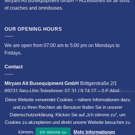
Miryam Alt Busequipment GmbH – Accessories for all sorts
of coaches and omnibuses.
OUR OPENING HOURS
We are open from 07:00 am to 5:00 pm on Mondays to
Fridays.
Contact
Miryam Alt Busequipment GmbH
Böttgerstraße 2/1
89231 Neu-Ulm Telephone: 07 31 / 9 74 27 – 0 E-Mail:
info@miryam-alt.com
Diese Website verwendet Cookies – nähere Informationen dazu
und zu Ihren Rechten als Benutzer finden Sie in unserer
Datenschutzerklärung. Klicken Sie auf „Ich stimme zu“, um
Cookies zu akzeptieren und direkt unsere Website besuchen zu
Copyright ©
2017 - 2026
by
much. GmbH
.
können.
Mehr Informationen
Ich stimme zu