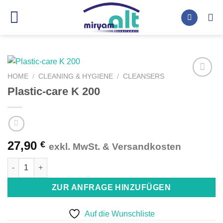
Skip
to
content
HOME
/
CLEANING & HYGIENE
/
CLEANSERS
Auf die
Plastic-care K 200
Wunschliste
27,90
€
exkl. MwSt. & Versandkosten
Plastic-care K 200 quantity
ZUR ANFRAGE HINZUFÜGEN
Auf die Wunschliste