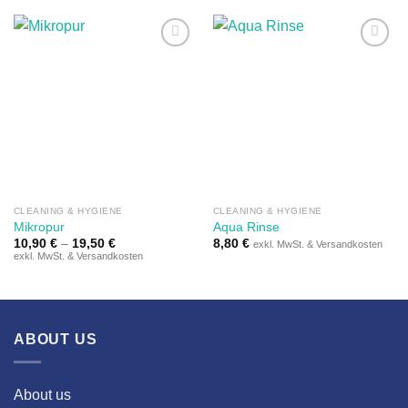
Auf die
Auf die
Wunschliste
Wunschliste
CLEANING & HYGIENE
CLEANING & HYGIENE
Mikropur
Aqua Rinse
10,90
€
–
19,50
€
8,80
€
exkl. MwSt. & Versandkosten
exkl. MwSt. & Versandkosten
ABOUT US
About us