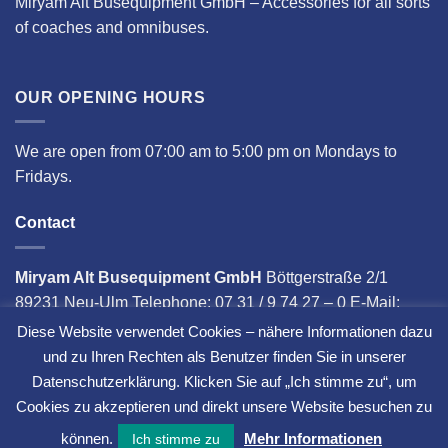
Miryam Alt Busequipment GmbH – Accessories for all sorts
of coaches and omnibuses.
OUR OPENING HOURS
We are open from 07:00 am to 5:00 pm on Mondays to
Fridays.
Contact
Miryam Alt Busequipment GmbH
Böttgerstraße 2/1
89231 Neu-Ulm Telephone: 07 31 / 9 74 27 – 0 E-Mail:
info@miryam-alt.com
Diese Website verwendet Cookies – nähere Informationen dazu
und zu Ihren Rechten als Benutzer finden Sie in unserer
Datenschutzerklärung. Klicken Sie auf „Ich stimme zu“, um
Cookies zu akzeptieren und direkt unsere Website besuchen zu
Copyright ©
2017 - 2026
by
much. GmbH
.
können.
Mehr Informationen
Ich stimme zu