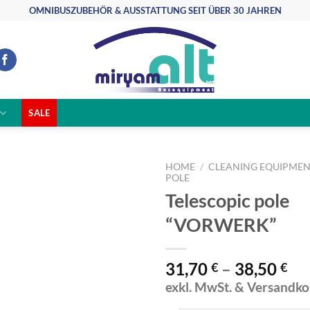
OMNIBUSZUBEHÖR & AUSSTATTUNG SEIT ÜBER 30 JAHREN
SALE
HOME
/
CLEANING EQUIPME
POLE
Telescopic pole
Auf die
Wunschliste
“VORWERK”
31,70
–
38,50
€
€
exkl. MwSt. & Versandko