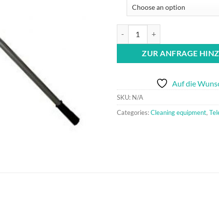
Telescopic pole "VORWERK" quan
ZUR ANFRAGE HIN
Auf die Wunsc
SKU:
N/A
Categories:
Cleaning equipment
,
Tel