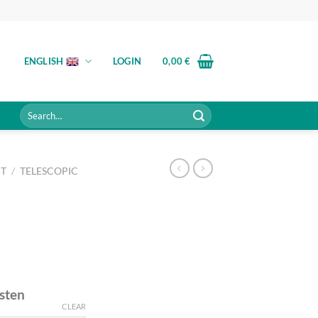
ENGLISH
LOGIN
0,00
€
Search
for:
NT
/
TELESCOPIC
sten
CLEAR