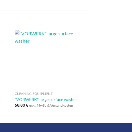
e
Auf die
ste
Wunschliste
+
+
CLEANING EQUIPMENT
CLEANING EQUIPMENT
“VORWERK” large surface washer
“VORWERK” surface
58,80
€
35,60
€
exkl. MwSt. & Versandkosten
exkl. MwSt. & V