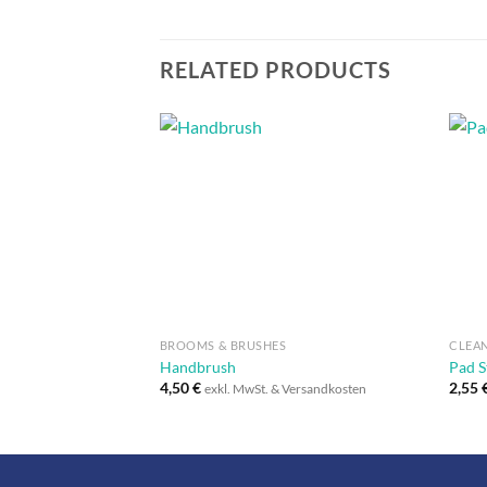
RELATED PRODUCTS
Auf die
Wunschliste
+
+
BROOMS & BRUSHES
CLEA
Handbrush
Pad S
4,50
€
2,55
exkl. MwSt. & Versandkosten