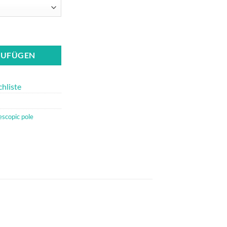
tity
ZUFÜGEN
hliste
escopic pole