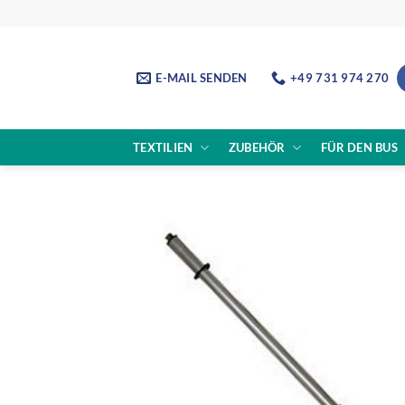
Skip
to
content
E-MAIL SENDEN
+49 731 974 270
TEXTILIEN
ZUBEHÖR
FÜR DEN BUS