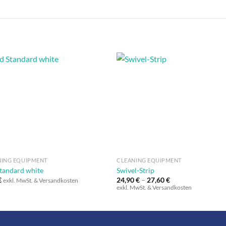
Auf die
Auf di
Wunschliste
Wunschli
+
NING EQUIPMENT
CLEANING EQUIPMENT
tandard white
Swivel-Strip
€
24,90
€
–
27,60
€
exkl. MwSt. & Versandkosten
exkl. MwSt. & Versandkosten